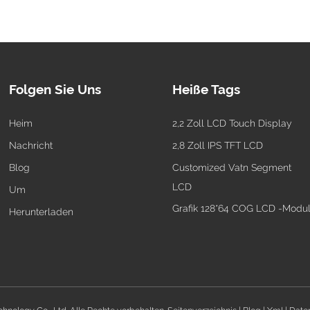
Folgen Sie Uns
Heiße Tags
Heim
2,2 Zoll LCD Touch Display
Nachricht
2,8 Zoll IPS TFT LCD
Blog
Customized Vatn Segment
LCD
Um
Grafik 128*64 COG LCD -Modu
Herunterladen