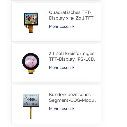
Quadratisches TFT-
Display 3,95 Zoll TFT
LCD 480*480 40PINS
Mehr Lesen
RGB-Schnittstelle
2,1 Zoll kreisförmiges
TFT-Display, IPS-LCD,
RGB-Schnittstelle
Mehr Lesen
Kundenspezifisches
Segment-COG-Modul
TN-LCD mit
Mehr Lesen
Farbdruck