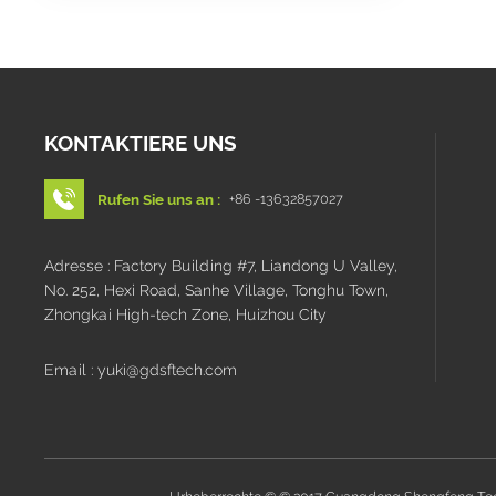
KONTAKTIERE UNS
Rufen Sie uns an :
+86 -13632857027
Adresse : Factory Building #7, Liandong U Valley,
No. 252, Hexi Road, Sanhe Village, Tonghu Town,
Zhongkai High-tech Zone, Huizhou City
Email : yuki@gdsftech.com