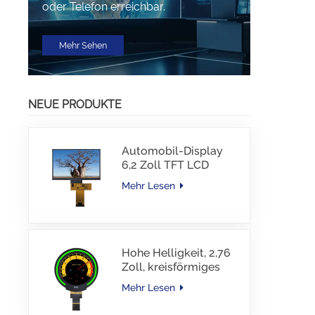
oder Telefon erreichbar.
Mehr Sehen
NEUE PRODUKTE
Automobil-Display
6,2 Zoll TFT LCD
1024*600 IPS TFT-
Mehr Lesen
Schnittstellentreiber-
IC JD9168S RGB-
Schnittstelle 1100
cd/m2 -30~80 °C
Hohe Helligkeit, 2,76
Zoll, kreisförmiges
TFT-Display, 480 x
Mehr Lesen
480 Auflösung, 1000
Nits, MIPI-