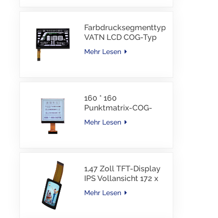
Schnittstelle, 30 PINS,
-30–85 °C
Farbdrucksegmenttyp
VATN LCD COG-Typ
LCD mit IIC-
Mehr Lesen
Schnittstelle für E-
Bike
160 * 160
Punktmatrix-COG-
LCD-Modul FSTN LCD
Mehr Lesen
China Lieferant
1,47 Zoll TFT-Display
IPS Vollansicht 172 x
320 Auflösung
Mehr Lesen
Bildschirm