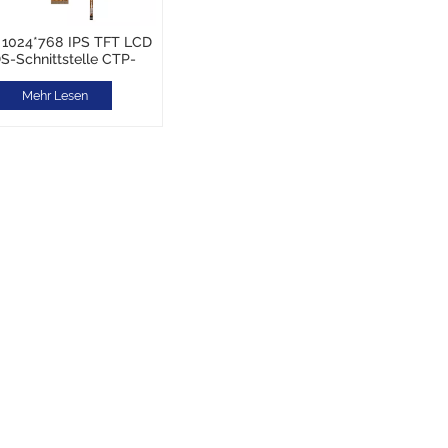
l 1024*768 IPS TFT LCD
S-Schnittstelle CTP-
ch Optical Bonding
Mehr Lesen