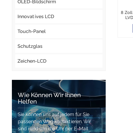
OLED-Bildschirm
8 Zol
Innovatives LCD
LVD
Tou
Touch-Panel
Schutzglas
Zeichen-LCD
Wie Können Wir Ihnen
Helfen
Sie können uns auf jedem für Sie
passenden Weg kontaktieren. Wir
sind rund um die Uhr per E-Mail