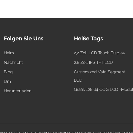
Folgen Sie Uns
Heiße Tags
Heim
2,2 Zoll LCD Touch Display
Nachricht
2,8 Zoll IPS TFT LCD
Blog
Customized Vatn Segment
LCD
Um
Grafik 128*64 COG LCD -Modu
Herunterladen