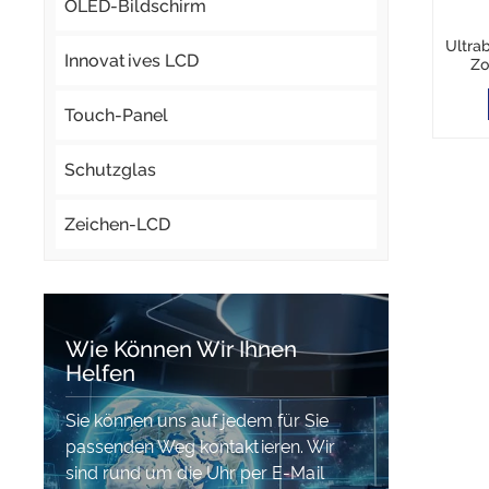
OLED-Bildschirm
Ultra
Innovatives LCD
Zo
480×
6-Uh
Touch-Panel
Schutzglas
Zeichen-LCD
Wie Können Wir Ihnen
Helfen
Sie können uns auf jedem für Sie
passenden Weg kontaktieren. Wir
sind rund um die Uhr per E-Mail