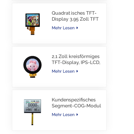
Quadratisches TFT-
Display 3,95 Zoll TFT
LCD 480*480 40PINS
Mehr Lesen
RGB-Schnittstelle
2,1 Zoll kreisförmiges
TFT-Display, IPS-LCD,
RGB-Schnittstelle
Mehr Lesen
Kundenspezifisches
Segment-COG-Modul
TN-LCD mit
Mehr Lesen
Farbdruck