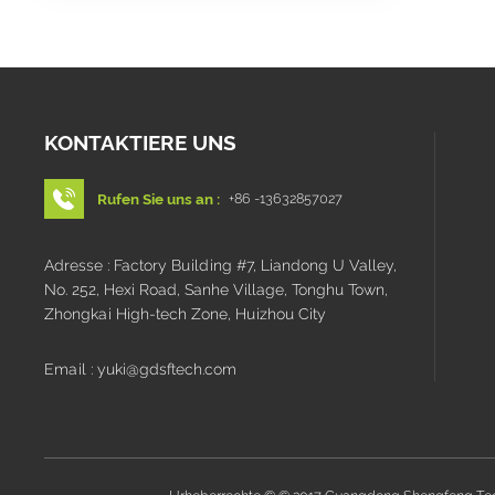
KONTAKTIERE UNS
Rufen Sie uns an :
+86 -13632857027
Adresse : Factory Building #7, Liandong U Valley,
No. 252, Hexi Road, Sanhe Village, Tonghu Town,
Zhongkai High-tech Zone, Huizhou City
Email : yuki@gdsftech.com