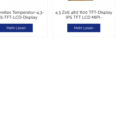
breites Temperatur-4,3-
4,3 Zoll 480*800 TFT-Display
ll-TFT-LCD-Display
IPS TFT LCD MIPI-
272 QWGA -30℃~85℃
Schnittstelle
r-Treiber-IC ST7282A
Sonnenlichtlesbar
Mehr Lesen
Mehr Lesen