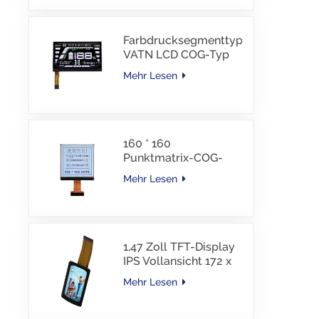
Schnittstelle, 30 PINS,
-30–85 °C
Farbdrucksegmenttyp
VATN LCD COG-Typ
LCD mit IIC-
Mehr Lesen
Schnittstelle für E-
Bike
160 * 160
Punktmatrix-COG-
LCD-Modul FSTN LCD
Mehr Lesen
China Lieferant
1,47 Zoll TFT-Display
IPS Vollansicht 172 x
320 Auflösung
Mehr Lesen
Bildschirm