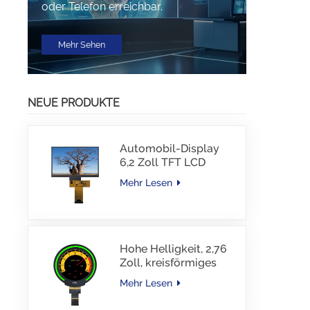
oder Telefon erreichbar.
Mehr Sehen
NEUE PRODUKTE
Automobil-Display
6,2 Zoll TFT LCD
1024*600 IPS TFT-
Mehr Lesen
Schnittstellentreiber-
IC JD9168S RGB-
Schnittstelle 1100
cd/m2 -30~80 °C
Hohe Helligkeit, 2,76
Zoll, kreisförmiges
TFT-Display, 480 x
Mehr Lesen
480 Auflösung, 1000
Nits, MIPI-