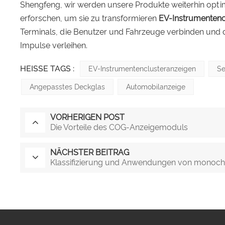
Shengfeng, wir werden unsere Produkte weiterhin opti
erforschen, um sie zu transformieren
EV-Instrumentenc
Terminals, die Benutzer und Fahrzeuge verbinden und d
Impulse verleihen.
HEISSE TAGS :
EV-Instrumentenclusteranzeigen
S
Angepasstes Deckglas
Automobilanzeige
VORHERIGEN POST
Die Vorteile des COG-Anzeigemoduls
NÄCHSTER BEITRAG
Klassifizierung und Anwendungen von monoc