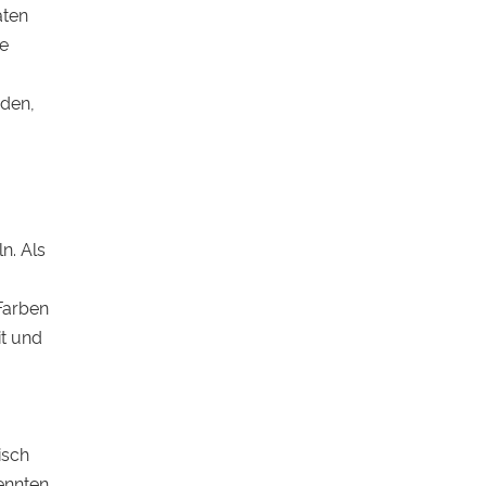
aten
ge
rden,
n. Als
 Farben
it und
isch
rennten