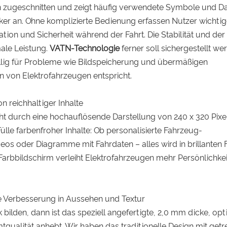
n zugeschnitten und zeigt häufig verwendete Symbole und D
ker an. Ohne komplizierte Bedienung erfassen Nutzer wichti
ion und Sicherheit während der Fahrt. Die Stabilität und der
ale Leistung.
VATN-Technologie
ferner soll sichergestellt we
ällig für Probleme wie Bildspeicherung und übermäßigen
 von Elektrofahrzeugen entspricht.
 reichhaltiger Inhalte
ht durch eine hochauflösende Darstellung von 240 x 320 Pixel
ülle farbenfroher Inhalte: Ob personalisierte Fahrzeug-
eos oder Diagramme mit Fahrdaten – alles wird in brillanten
 Farbbildschirm verleiht Elektrofahrzeugen mehr Persönlichke
 Verbesserung in Aussehen und Textur
bilden, dann ist das speziell angefertigte, 2,0 mm dicke, opt
mtqualität anhebt. Wir haben das traditionelle Design mit get