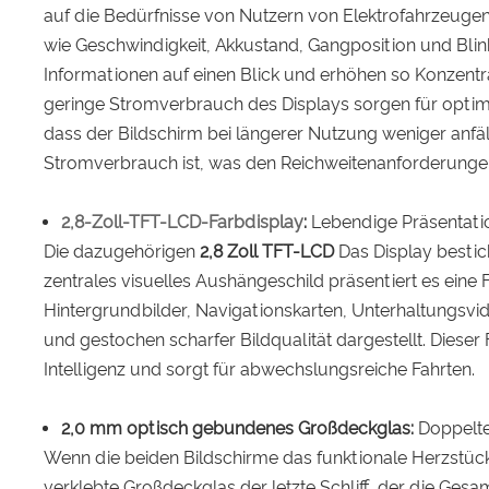
auf die Bedürfnisse von Nutzern von Elektrofahrzeuge
wie Geschwindigkeit, Akkustand, Gangposition und Blin
Informationen auf einen Blick und erhöhen so Konzentrat
geringe Stromverbrauch des Displays sorgen für optim
dass der Bildschirm bei längerer Nutzung weniger anf
Stromverbrauch ist, was den Reichweitenanforderungen
2,8-Zoll-TFT-LCD-Farbdisplay
:
Lebendige Präsentation
Die dazugehörigen
2,8 Zoll TFT-LCD
Das Display bestic
zentrales visuelles Aushängeschild präsentiert es eine F
Hintergrundbilder, Navigationskarten, Unterhaltungsvid
und gestochen scharfer Bildqualität dargestellt. Dieser
Intelligenz und sorgt für abwechslungsreiche Fahrten.
2,0 mm optisch gebundenes Großdeckglas:
Doppelte
Wenn die beiden Bildschirme das funktionale Herzstück 
verklebte Großdeckglas der letzte Schliff, der die Gesa