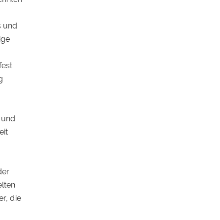
s und
ige
fest
g
g und
eit
der
elten
r, die