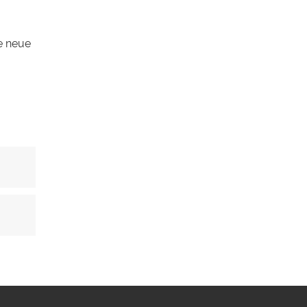
n
e neue