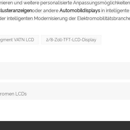
mieren und weitere personalisierte Anpassungsmöglichkeite
lusteranzeigen
oder andere
Automobildisplays
in intelligente
er intelligenten Modernisierung der Elektromobilitätsbranch
egment VATN LCD
2/8-Zoll-TFT-LCD-Display
hromen LCDs