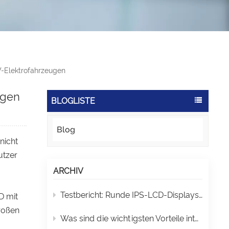
W-Elektrofahrzeugen
ugen
BLOGLISTE
Blog
nicht
utzer
ARCHIV
Testbericht: Runde IPS-LCD-Displays – Warum runde Bildschirme wählen?
D mit
roßen
Was sind die wichtigsten Vorteile intelligenter Touch-Displays für moderne Fabriken?