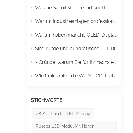
Welche Schnittstellen sind bei TFT-LCD-Displays üblich?
Warum Industrieanlagen professionelle LCD-Displays benötigen
Warum haben manche OLED-Displays eine längere Lebensdauer als andere?
Sind runde und quadratische TFT-Displays der nächste Designtrend?
3 Gründe, warum Sie für Ihr nächstes Projekt ein TFT-LCD-Display wählen sollten
Wie funktioniert die VATN-LCD-Technologie für Geschäftsanwendungen?
STICHWORTE
2,8 Zoll Rundes TFT-Display
Rundes LCD-Modul Mit Hoher