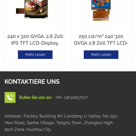
240 x 320 QVGA, 2,8 Zoll
250 cd/m² 240*320
IPS TFT LCD-Display,
QVGA 2,8 Zoll TFT LCD-
MCU, ST7789T3
Display
Mehr Lesen
Mehr Lesen
KONTAKTIERE UNS
Rufen Sie uns an :
+86 -13632857027
Adresse : Factory Building #7, Liandong U Valley, No. 252,
Hexi Road, Sanhe Village, Tonghu Town, Zhongkai High-
tech Zone, Huizhou City