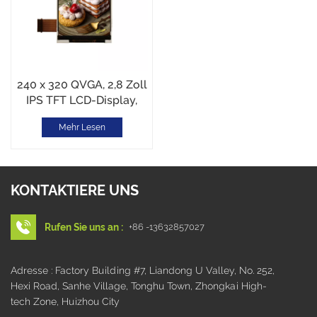
240 x 320 QVGA, 2,8 Zoll
IPS TFT LCD-Display,
MCU, ST7789T3
Mehr Lesen
KONTAKTIERE UNS
Rufen Sie uns an :
+86 -13632857027
Adresse : Factory Building #7, Liandong U Valley, No. 252,
Hexi Road, Sanhe Village, Tonghu Town, Zhongkai High-
tech Zone, Huizhou City