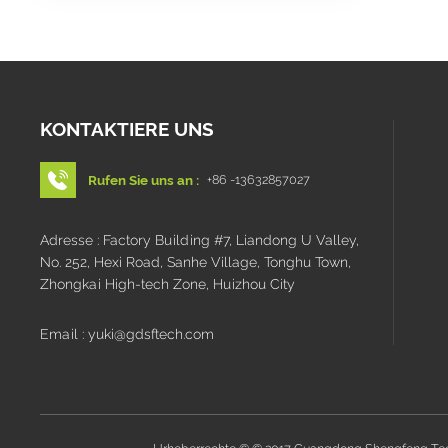
KONTAKTIERE UNS
Rufen Sie uns an :
+86 -13632857027
Adresse : Factory Building #7, Liandong U Valley,
No. 252, Hexi Road, Sanhe Village, Tonghu Town,
Zhongkai High-tech Zone, Huizhou City
Email : yuki@gdsftech.com