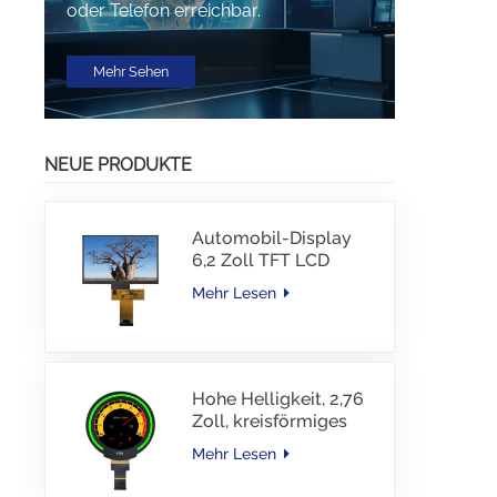
oder Telefon erreichbar.
Mehr Sehen
NEUE PRODUKTE
Automobil-Display
6,2 Zoll TFT LCD
1024*600 IPS TFT-
Mehr Lesen
Schnittstellentreiber-
IC JD9168S RGB-
Schnittstelle 1100
cd/m2 -30~80 °C
Hohe Helligkeit, 2,76
Zoll, kreisförmiges
TFT-Display, 480 x
Mehr Lesen
480 Auflösung, 1000
Nits, MIPI-