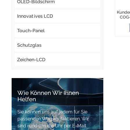
OLED-Bildschirm
Kunden
Innovatives LCD
COG-
Touch-Panel
Schutzglas
Zeichen-LCD
Wie Können Wir Ihnen
Helfen
Sie können uns auf jedem für Sie
passenden Weg kontaktieren. Wir
sind rund um die Uhr per E-Mail