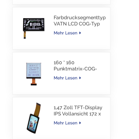
Schnittstelle, 30 PINS,
-30–85 °C
Farbdrucksegmenttyp
VATN LCD COG-Typ
LCD mit IIC-
Mehr Lesen
Schnittstelle für E-
Bike
160 * 160
Punktmatrix-COG-
LCD-Modul FSTN LCD
Mehr Lesen
China Lieferant
1,47 Zoll TFT-Display
IPS Vollansicht 172 x
320 Auflösung
Mehr Lesen
Bildschirm