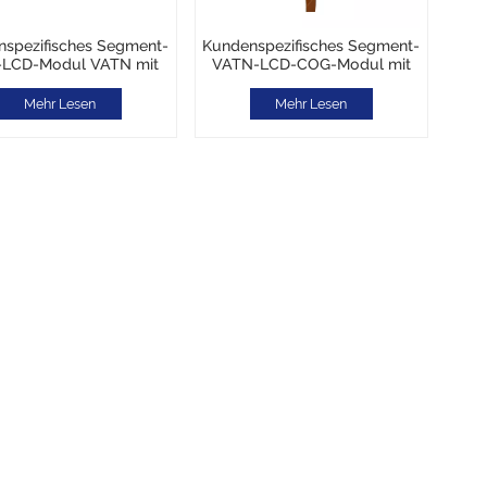
spezifisches Segment-
Kundenspezifisches Segment-
LCD-Modul VATN mit
VATN-LCD-COG-Modul mit
Farbdruck
Farbdruck
Mehr Lesen
Mehr Lesen