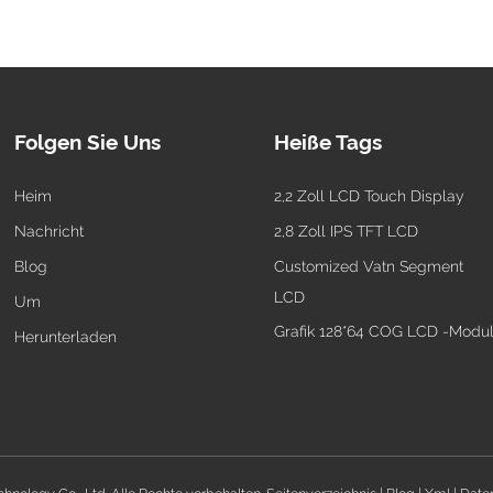
Folgen Sie Uns
Heiße Tags
Heim
2,2 Zoll LCD Touch Display
Nachricht
2,8 Zoll IPS TFT LCD
Blog
Customized Vatn Segment
LCD
Um
Grafik 128*64 COG LCD -Modu
Herunterladen