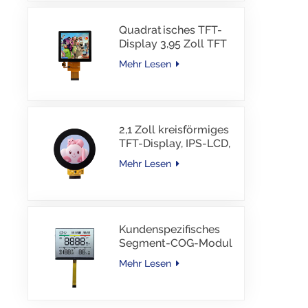
Quadratisches TFT-
Display 3,95 Zoll TFT
LCD 480*480 40PINS
Mehr Lesen
RGB-Schnittstelle
2,1 Zoll kreisförmiges
TFT-Display, IPS-LCD,
RGB-Schnittstelle
Mehr Lesen
Kundenspezifisches
Segment-COG-Modul
TN-LCD mit
Mehr Lesen
Farbdruck