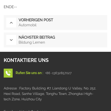
ENDE--
VORHERIGEN POST
Automobil
NÄCHSTER BEITRAG
Bildung Lernen
KONTAKTIERE UNS
Rufen Sie uns an :
+86 -13632857027
Adresse : Factory Building #7, Liandong U Valley, No. 252,
Hexi Road, Sanhe Village, Tonghu Town, Zhongkai High-
tech Zone, Huizhou City