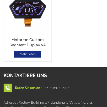
Motorrad Custom
Segment Display VA
LCD Farbfilm
Mehr Lesen
Unregelmäßige Form
KONTAKTIERE UNS
Rufen Sie uns an :
+86 -13632857027
Adresse : Factory Building #7, Liandong U Valley, No. 252,