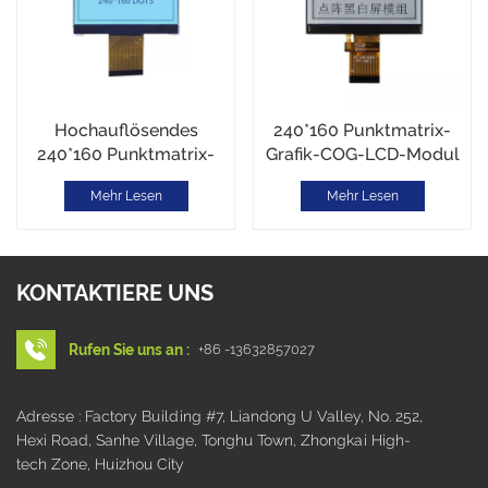
Hochauflösendes
240*160 Punktmatrix-
240*160 Punktmatrix-
Grafik-COG-LCD-Modul
Grafik-COG-LCD-Modul
STN/FSTN
Mehr Lesen
Mehr Lesen
KONTAKTIERE UNS
Rufen Sie uns an :
+86 -13632857027
Adresse : Factory Building #7, Liandong U Valley, No. 252,
Hexi Road, Sanhe Village, Tonghu Town, Zhongkai High-
tech Zone, Huizhou City