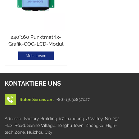
240*160 Punktmatrix-
Grafik-COG-LCD-Modul
mit Leiterplatte, FSTN-
Mehr Lesen
LCD
KONTAKTIERE UNS
Rufen Sie uns an :
+86 -13632857027
Adresse : Factory Building #7, Liandong U Valley, No. 252,
Hexi Road, Sanhe Village, Tonghu Town, Zhongkai High-
tech Zone, Huizhou City