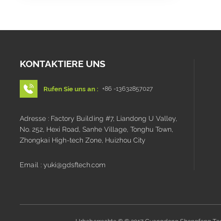
KONTAKTIERE UNS
Rufen Sie uns an :
+86 -13632857027
Adresse : Factory Building #7, Liandong U Valley,
No. 252, Hexi Road, Sanhe Village, Tonghu Town,
Zhongkai High-tech Zone, Huizhou City
Email : yuki@gdsftech.com