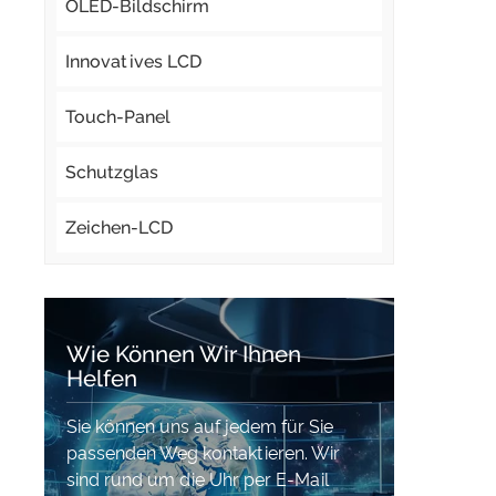
OLED-Bildschirm
Innovatives LCD
Touch-Panel
Schutzglas
Zeichen-LCD
Wie Können Wir Ihnen
Helfen
Sie können uns auf jedem für Sie
passenden Weg kontaktieren. Wir
sind rund um die Uhr per E-Mail