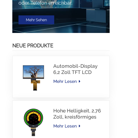
oder Telefon erreichbar.
Mehr Sehen
NEUE PRODUKTE
Automobil-Display
6,2 Zoll TFT LCD
1024*600 IPS TFT-
Mehr Lesen
Schnittstellentreiber-
IC JD9168S RGB-
Schnittstelle 1100
cd/m2 -30~80 °C
Hohe Helligkeit, 2,76
Zoll, kreisförmiges
TFT-Display, 480 x
Mehr Lesen
480 Auflösung, 1000
Nits, MIPI-