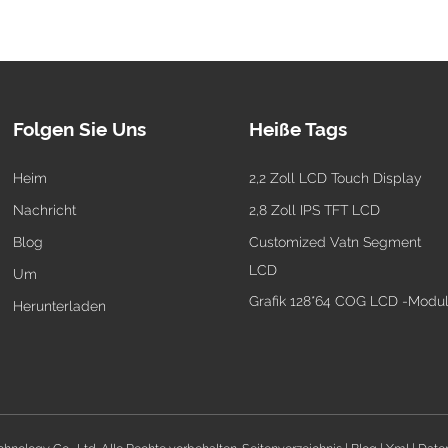
Folgen Sie Uns
Heiße Tags
Heim
2,2 Zoll LCD Touch Display
Nachricht
2,8 Zoll IPS TFT LCD
Blog
Customized Vatn Segment
LCD
Um
Grafik 128*64 COG LCD -Modu
Herunterladen