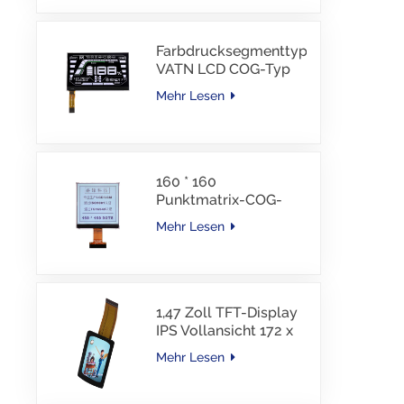
Schnittstelle, 30 PINS,
-30–85 °C
Farbdrucksegmenttyp
VATN LCD COG-Typ
LCD mit IIC-
Mehr Lesen
Schnittstelle für E-
Bike
160 * 160
Punktmatrix-COG-
LCD-Modul FSTN LCD
Mehr Lesen
China Lieferant
1,47 Zoll TFT-Display
IPS Vollansicht 172 x
320 Auflösung
Mehr Lesen
Bildschirm