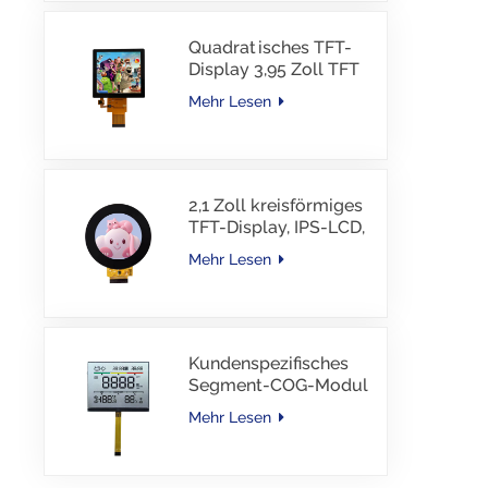
Quadratisches TFT-
Display 3,95 Zoll TFT
LCD 480*480 40PINS
Mehr Lesen
RGB-Schnittstelle
2,1 Zoll kreisförmiges
TFT-Display, IPS-LCD,
RGB-Schnittstelle
Mehr Lesen
Kundenspezifisches
Segment-COG-Modul
TN-LCD mit
Mehr Lesen
Farbdruck