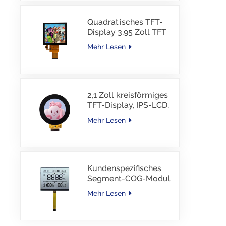
Quadratisches TFT-
Display 3,95 Zoll TFT
LCD 480*480 40PINS
Mehr Lesen
RGB-Schnittstelle
2,1 Zoll kreisförmiges
TFT-Display, IPS-LCD,
RGB-Schnittstelle
Mehr Lesen
Kundenspezifisches
Segment-COG-Modul
TN-LCD mit
Mehr Lesen
Farbdruck