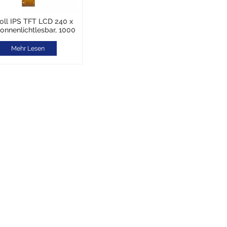
Zoll IPS TFT LCD 240 x
sonnenlichtlesbar, 1000
d/m², MCU 16 Bit
Mehr Lesen