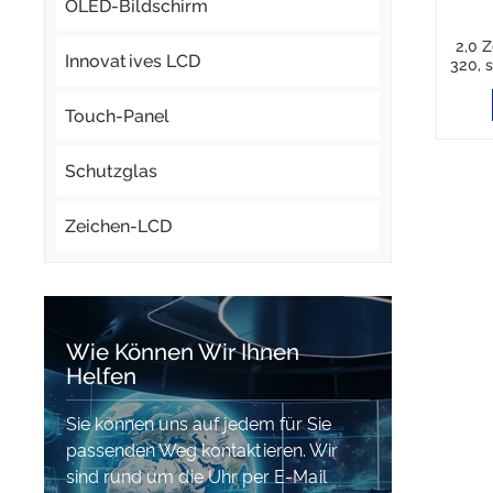
OLED-Bildschirm
2,0 
Innovatives LCD
320, 
c
Touch-Panel
Schutzglas
Zeichen-LCD
Wie Können Wir Ihnen
Helfen
Sie können uns auf jedem für Sie
passenden Weg kontaktieren. Wir
sind rund um die Uhr per E-Mail