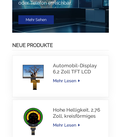
oder Telefon erreichbar.
Mehr Sehen
NEUE PRODUKTE
Automobil-Display
6,2 Zoll TFT LCD
1024*600 IPS TFT-
Mehr Lesen
Schnittstellentreiber-
IC JD9168S RGB-
Schnittstelle 1100
cd/m2 -30~80 °C
Hohe Helligkeit, 2,76
Zoll, kreisförmiges
TFT-Display, 480 x
Mehr Lesen
480 Auflösung, 1000
Nits, MIPI-