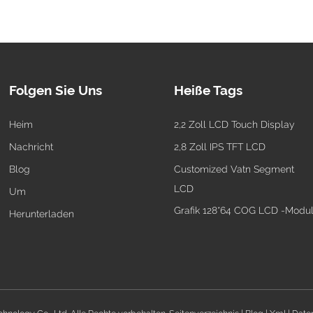
Folgen Sie Uns
Heiße Tags
Heim
2,2 Zoll LCD Touch Display
Nachricht
2,8 Zoll IPS TFT LCD
Blog
Customized Vatn Segment
LCD
Um
Grafik 128*64 COG LCD -Modu
Herunterladen