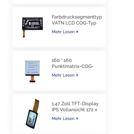
Schnittstelle, 30 PINS,
-30–85 °C
Farbdrucksegmenttyp
VATN LCD COG-Typ
LCD mit IIC-
Mehr Lesen
Schnittstelle für E-
Bike
160 * 160
Punktmatrix-COG-
LCD-Modul FSTN LCD
Mehr Lesen
China Lieferant
1,47 Zoll TFT-Display
IPS Vollansicht 172 x
320 Auflösung
Mehr Lesen
Bildschirm