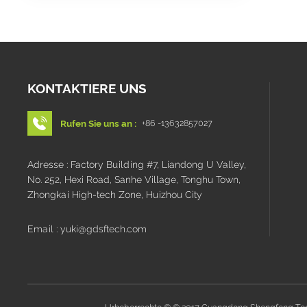
KONTAKTIERE UNS
Rufen Sie uns an :
+86 -13632857027
Adresse : Factory Building #7, Liandong U Valley,
No. 252, Hexi Road, Sanhe Village, Tonghu Town,
Zhongkai High-tech Zone, Huizhou City
Email : yuki@gdsftech.com