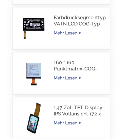
Schnittstelle, 30 PINS,
-30–85 °C
Farbdrucksegmenttyp
VATN LCD COG-Typ
LCD mit IIC-
Mehr Lesen
Schnittstelle für E-
Bike
160 * 160
Punktmatrix-COG-
LCD-Modul FSTN LCD
Mehr Lesen
China Lieferant
1,47 Zoll TFT-Display
IPS Vollansicht 172 x
320 Auflösung
Mehr Lesen
Bildschirm