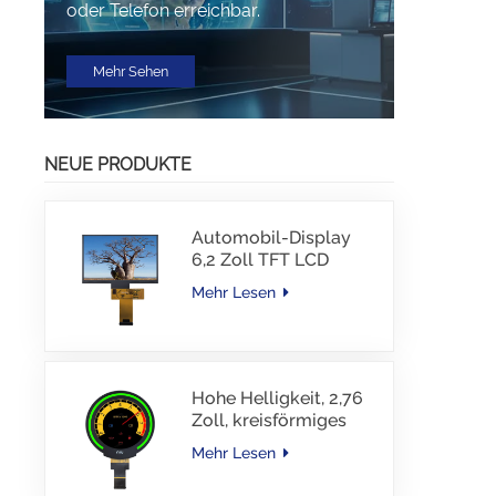
oder Telefon erreichbar.
Mehr Sehen
NEUE PRODUKTE
Automobil-Display
6,2 Zoll TFT LCD
1024*600 IPS TFT-
Mehr Lesen
Schnittstellentreiber-
IC JD9168S RGB-
Schnittstelle 1100
cd/m2 -30~80 °C
Hohe Helligkeit, 2,76
Zoll, kreisförmiges
TFT-Display, 480 x
Mehr Lesen
480 Auflösung, 1000
Nits, MIPI-