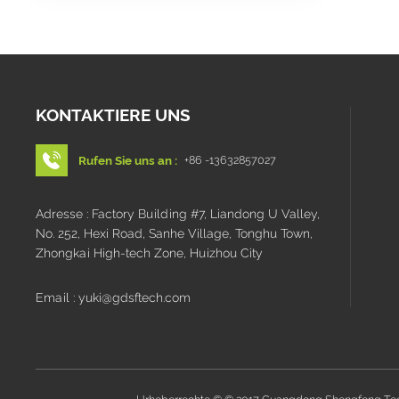
KONTAKTIERE UNS
Rufen Sie uns an :
+86 -13632857027
Adresse : Factory Building #7, Liandong U Valley,
No. 252, Hexi Road, Sanhe Village, Tonghu Town,
Zhongkai High-tech Zone, Huizhou City
Email : yuki@gdsftech.com