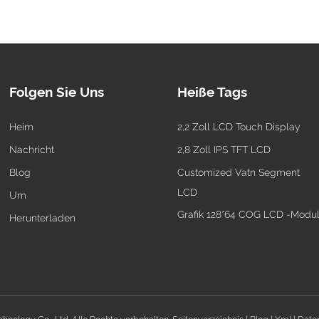
Folgen Sie Uns
Heiße Tags
Heim
2,2 Zoll LCD Touch Display
Nachricht
2,8 Zoll IPS TFT LCD
Blog
Customized Vatn Segment
LCD
Um
Grafik 128*64 COG LCD -Modu
Herunterladen