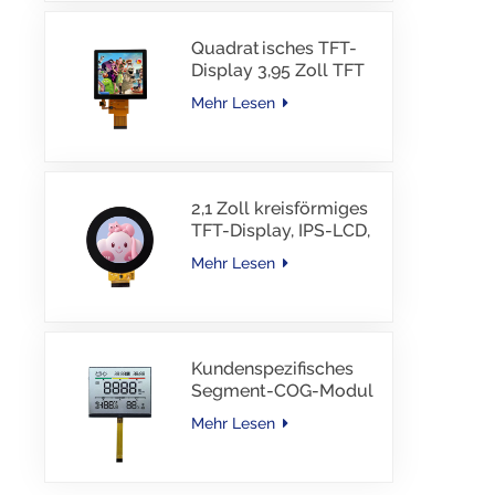
Quadratisches TFT-
Display 3,95 Zoll TFT
LCD 480*480 40PINS
Mehr Lesen
RGB-Schnittstelle
2,1 Zoll kreisförmiges
TFT-Display, IPS-LCD,
RGB-Schnittstelle
Mehr Lesen
Kundenspezifisches
Segment-COG-Modul
TN-LCD mit
Mehr Lesen
Farbdruck