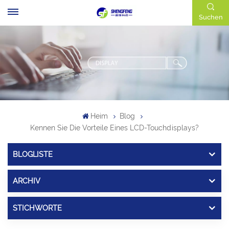
Suchen
Heim
Blog
Kennen Sie Die Vorteile Eines LCD-Touchdisplays?
BLOGLISTE
ARCHIV
STICHWORTE