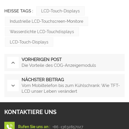
HEISSE TAGS :
LCD-Touch-Displays
Industrielle LCD-Touchscreen-Monitore
Wasserdichte LCD-Touchdisplays
LCD-Touch-Displays
VORHERIGEN POST
Die Vorteile des COG-Anzeigemoduls
NÄCHSTER BEITRAG
Vom Mobiltelefon bis zum Kühlschrank: Wie TFT-
LCD unser Leben verändert
KONTAKTIERE UNS
Rufen Sie uns an :
+86 -13632857027