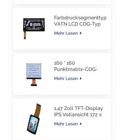
Schnittstelle, 30 PINS,
-30–85 °C
Farbdrucksegmenttyp
VATN LCD COG-Typ
LCD mit IIC-
Mehr Lesen
Schnittstelle für E-
Bike
160 * 160
Punktmatrix-COG-
LCD-Modul FSTN LCD
Mehr Lesen
China Lieferant
1,47 Zoll TFT-Display
IPS Vollansicht 172 x
320 Auflösung
Mehr Lesen
Bildschirm