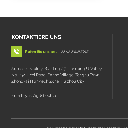
KONTAKTIERE UNS
Rufen Sie uns an :
+86 -13632857027
Adresse : Factory Building #7, Liandong U Valley,
No. 252, Hexi Road, Sanhe Village, Tonghu Town,
Zhongkai High-tech Zone, Huizhou City
Email : yuki@gdsftech.com