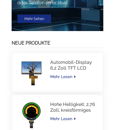
oder Telefon erreichbar.
Mehr Sehen
NEUE PRODUKTE
Automobil-Display
6,2 Zoll TFT LCD
1024*600 IPS TFT-
Mehr Lesen
Schnittstellentreiber-
IC JD9168S RGB-
Schnittstelle 1100
cd/m2 -30~80 °C
Hohe Helligkeit, 2,76
Zoll, kreisförmiges
TFT-Display, 480 x
Mehr Lesen
480 Auflösung, 1000
Nits, MIPI-