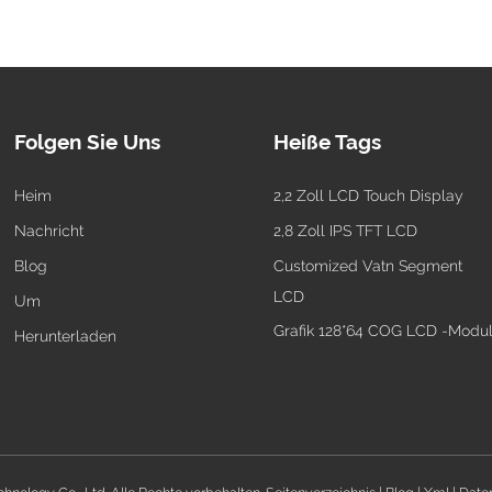
Folgen Sie Uns
Heiße Tags
Heim
2,2 Zoll LCD Touch Display
Nachricht
2,8 Zoll IPS TFT LCD
Blog
Customized Vatn Segment
LCD
Um
Grafik 128*64 COG LCD -Modu
Herunterladen