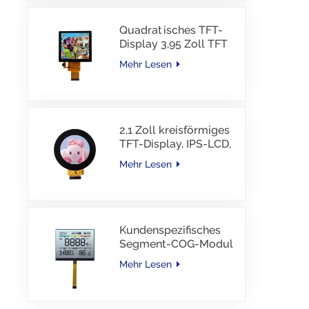
Quadratisches TFT-
Display 3,95 Zoll TFT
LCD 480*480 40PINS
Mehr Lesen
RGB-Schnittstelle
2,1 Zoll kreisförmiges
TFT-Display, IPS-LCD,
RGB-Schnittstelle
Mehr Lesen
Kundenspezifisches
Segment-COG-Modul
TN-LCD mit
Mehr Lesen
Farbdruck