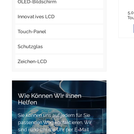
OLED-Bildschirm
5,0
Innovatives LCD
To
Touch-Panel
Schutzglas
Zeichen-LCD
Wie Können Wir Ihnen
Helfen
Sie können uns auf jedem für Sie
passenden Weg kontaktieren. Wir
sind rund um die Uhr per E-Mail