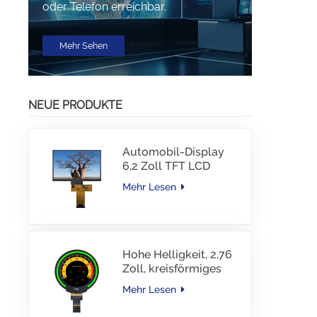
oder Telefon erreichbar.
Mehr Sehen
NEUE PRODUKTE
Automobil-Display
6,2 Zoll TFT LCD
1024*600 IPS TFT-
Mehr Lesen
Schnittstellentreiber-
IC JD9168S RGB-
Schnittstelle 1100
cd/m2 -30~80 °C
Hohe Helligkeit, 2,76
Zoll, kreisförmiges
TFT-Display, 480 x
Mehr Lesen
480 Auflösung, 1000
Nits, MIPI-