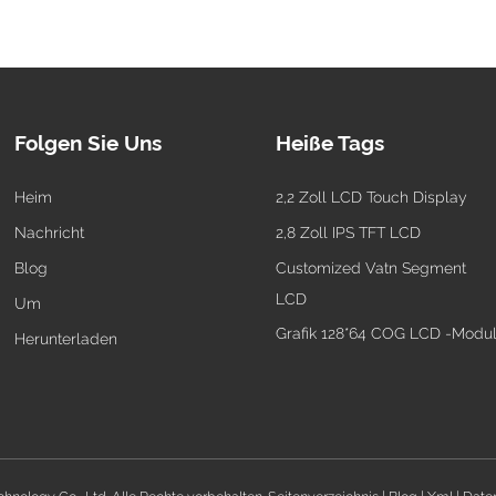
Folgen Sie Uns
Heiße Tags
Heim
2,2 Zoll LCD Touch Display
Nachricht
2,8 Zoll IPS TFT LCD
Blog
Customized Vatn Segment
LCD
Um
Grafik 128*64 COG LCD -Modu
Herunterladen