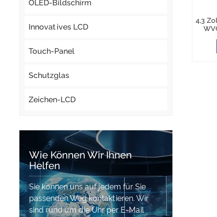
OLED-Bildschirm
4,3 Zo
Innovatives LCD
WVG
Touch-Panel
Schutzglas
Zeichen-LCD
Wie Können Wir Ihnen
Helfen
Sie können uns auf jedem für Sie
passenden Weg kontaktieren. Wir
sind rund um die Uhr per E-Mail