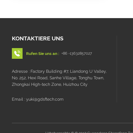
KONTAKTIERE UNS
Rufen Sie uns an :
+86 -13632857027
Adresse : Factory Building #7, Liandong U Valley,
No. 252, Hexi Road, Sanhe Village, Tonghu Town,
Zhongkai High-tech Zone, Huizhou City
Email : yuki@gdsftech.com