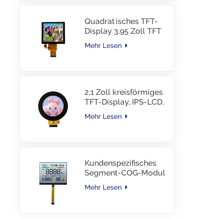
Quadratisches TFT-
Display 3,95 Zoll TFT
LCD 480*480 40PINS
Mehr Lesen
RGB-Schnittstelle
2,1 Zoll kreisförmiges
TFT-Display, IPS-LCD,
RGB-Schnittstelle
Mehr Lesen
Kundenspezifisches
Segment-COG-Modul
TN-LCD mit
Mehr Lesen
Farbdruck