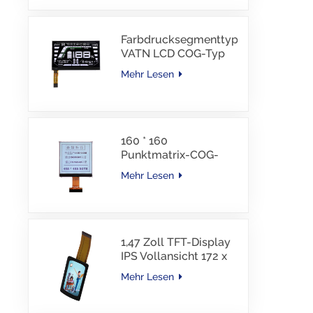
Schnittstelle, 30 PINS,
-30–85 °C
Farbdrucksegmenttyp
VATN LCD COG-Typ
LCD mit IIC-
Mehr Lesen
Schnittstelle für E-
Bike
160 * 160
Punktmatrix-COG-
LCD-Modul FSTN LCD
Mehr Lesen
China Lieferant
1,47 Zoll TFT-Display
IPS Vollansicht 172 x
320 Auflösung
Mehr Lesen
Bildschirm