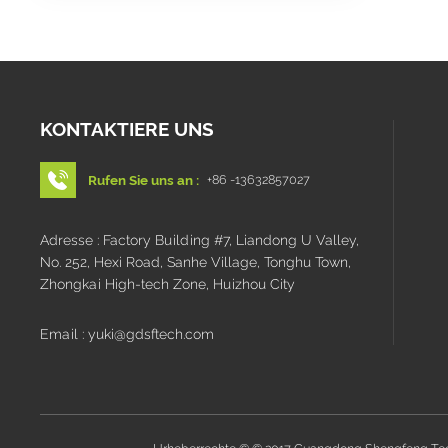
KONTAKTIERE UNS
Rufen Sie uns an :
+86 -13632857027
Adresse : Factory Building #7, Liandong U Valley,
No. 252, Hexi Road, Sanhe Village, Tonghu Town,
Zhongkai High-tech Zone, Huizhou City
Email : yuki@gdsftech.com