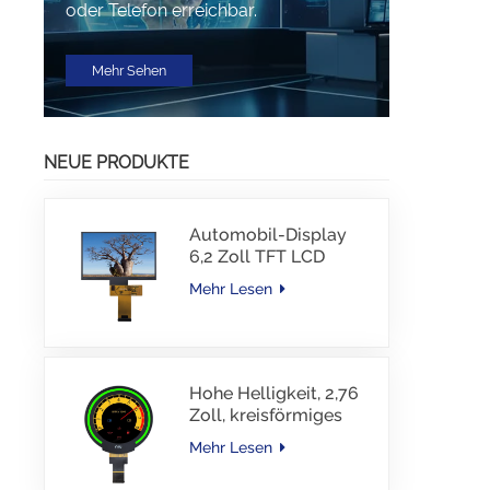
oder Telefon erreichbar.
Mehr Sehen
NEUE PRODUKTE
Automobil-Display
6,2 Zoll TFT LCD
1024*600 IPS TFT-
Mehr Lesen
Schnittstellentreiber-
IC JD9168S RGB-
Schnittstelle 1100
cd/m2 -30~80 °C
Hohe Helligkeit, 2,76
Zoll, kreisförmiges
TFT-Display, 480 x
Mehr Lesen
480 Auflösung, 1000
Nits, MIPI-