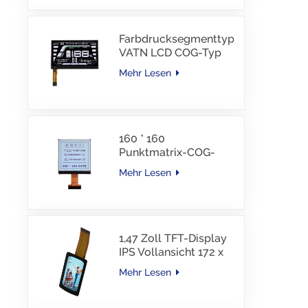
Schnittstelle, 30 PINS,
-30–85 °C
Farbdrucksegmenttyp
VATN LCD COG-Typ
LCD mit IIC-
Mehr Lesen
Schnittstelle für E-
Bike
160 * 160
Punktmatrix-COG-
LCD-Modul FSTN LCD
Mehr Lesen
China Lieferant
1,47 Zoll TFT-Display
IPS Vollansicht 172 x
320 Auflösung
Mehr Lesen
Bildschirm