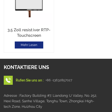
3,5 Zoll resistiver RTP-
Touchscreen
Mehr Lesen
KONTAKTIERE UNS
Rufen Sie uns an :
+86 -13632857027
Adresse : Factory Building #7, Liandong U Valley, No. 252,
Hexi Road, Sanhe Village, Tonghu Town, Zhongkai High-
tech Zone, Huizhou City