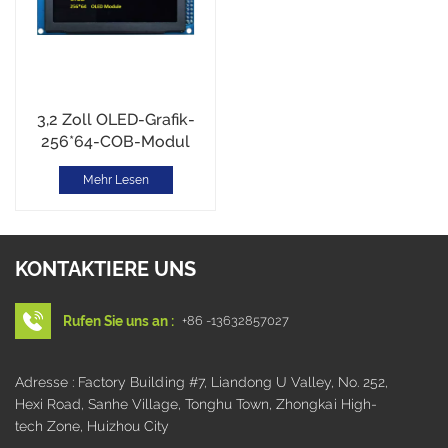
3,2 Zoll OLED-Grafik-
256*64-COB-Modul
Mehr Lesen
KONTAKTIERE UNS
Rufen Sie uns an :
+86 -13632857027
Adresse : Factory Building #7, Liandong U Valley, No. 252,
Hexi Road, Sanhe Village, Tonghu Town, Zhongkai High-
tech Zone, Huizhou City