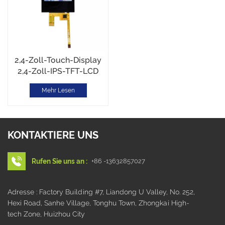
2,4-Zoll-Touch-Display
2,4-Zoll-IPS-TFT-LCD
240*320 ST7789T3 SPI-
Mehr Lesen
Schnittstelle CTP Touch
KONTAKTIERE UNS
Rufen Sie uns an :
+86 -13632857027
Adresse : Factory Building #7, Liandong U Valley, No. 252,
Hexi Road, Sanhe Village, Tonghu Town, Zhongkai High-
tech Zone, Huizhou City