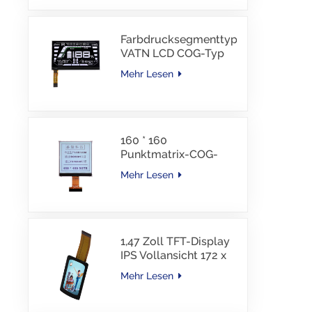
Schnittstelle, 30 PINS,
-30–85 °C
Farbdrucksegmenttyp
VATN LCD COG-Typ
LCD mit IIC-
Mehr Lesen
Schnittstelle für E-
Bike
160 * 160
Punktmatrix-COG-
LCD-Modul FSTN LCD
Mehr Lesen
China Lieferant
1,47 Zoll TFT-Display
IPS Vollansicht 172 x
320 Auflösung
Mehr Lesen
Bildschirm