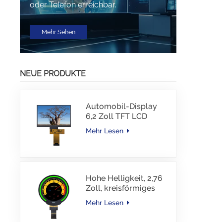
oder Telefon erreichbar.
Mehr Sehen
NEUE PRODUKTE
Automobil-Display
6,2 Zoll TFT LCD
1024*600 IPS TFT-
Mehr Lesen
Schnittstellentreiber-
IC JD9168S RGB-
Schnittstelle 1100
cd/m2 -30~80 °C
Hohe Helligkeit, 2,76
Zoll, kreisförmiges
TFT-Display, 480 x
Mehr Lesen
480 Auflösung, 1000
Nits, MIPI-