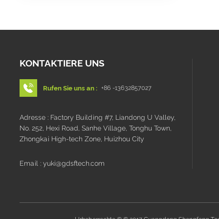
KONTAKTIERE UNS
Rufen Sie uns an :
+86 -13632857027
Adresse : Factory Building #7, Liandong U Valley,
No. 252, Hexi Road, Sanhe Village, Tonghu Town,
Zhongkai High-tech Zone, Huizhou City
Email : yuki@gdsftech.com