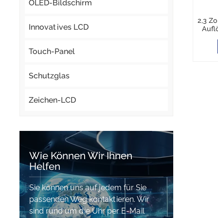
OLED-Bildschirm
2,3 Zo
Innovatives LCD
Aufl
Helli
Sc
Touch-Panel
Tran
Schutzglas
Zeichen-LCD
Wie Können Wir Ihnen
Helfen
Sie können uns auf jedem für Sie
passenden Weg kontaktieren. Wir
sind rund um die Uhr per E-Mail