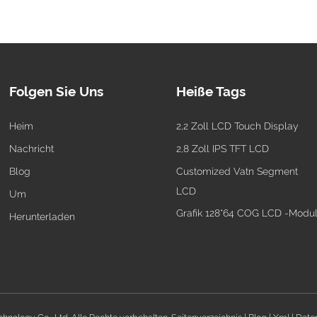
Folgen Sie Uns
Heiße Tags
Heim
2,2 Zoll LCD Touch Display
Nachricht
2,8 Zoll IPS TFT LCD
Blog
Customized Vatn Segment
LCD
Um
Grafik 128*64 COG LCD -Modu
Herunterladen