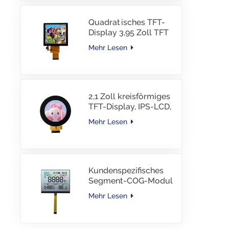
Quadratisches TFT-
Display 3,95 Zoll TFT
LCD 480*480 40PINS
Mehr Lesen
RGB-Schnittstelle
2,1 Zoll kreisförmiges
TFT-Display, IPS-LCD,
RGB-Schnittstelle
Mehr Lesen
Kundenspezifisches
Segment-COG-Modul
TN-LCD mit
Mehr Lesen
Farbdruck