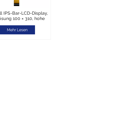
ll IPS-Bar-LCD-Display,
ösung 100 × 310, hohe
gkeit 700 cd/m², MCU-
hnittstelle für Smart
Mehr Lesen
slator Pen/Dictionary
Pen