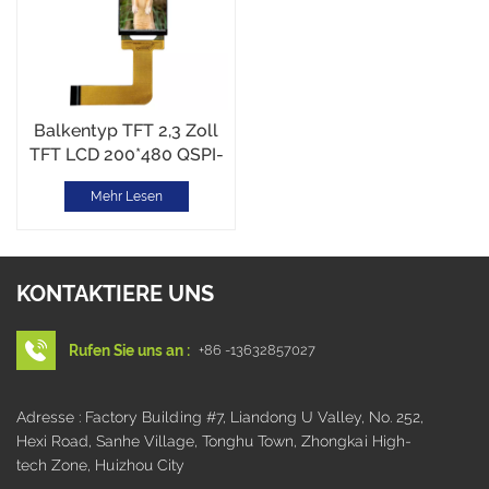
Balkentyp TFT 2,3 Zoll
TFT LCD 200*480 QSPI-
Schnittstelle
Mehr Lesen
KONTAKTIERE UNS
Rufen Sie uns an :
+86 -13632857027
Adresse : Factory Building #7, Liandong U Valley, No. 252,
Hexi Road, Sanhe Village, Tonghu Town, Zhongkai High-
tech Zone, Huizhou City