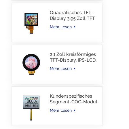
Quadratisches TFT-
Display 3,95 Zoll TFT
LCD 480*480 40PINS
Mehr Lesen
RGB-Schnittstelle
2,1 Zoll kreisförmiges
TFT-Display, IPS-LCD,
RGB-Schnittstelle
Mehr Lesen
Kundenspezifisches
Segment-COG-Modul
TN-LCD mit
Mehr Lesen
Farbdruck