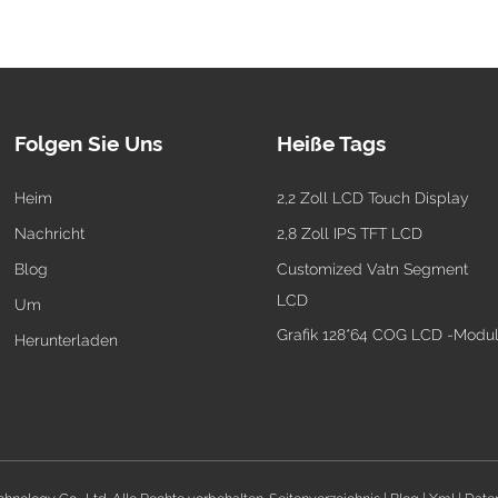
Folgen Sie Uns
Heiße Tags
Heim
2,2 Zoll LCD Touch Display
Nachricht
2,8 Zoll IPS TFT LCD
Blog
Customized Vatn Segment
LCD
Um
Grafik 128*64 COG LCD -Modu
Herunterladen