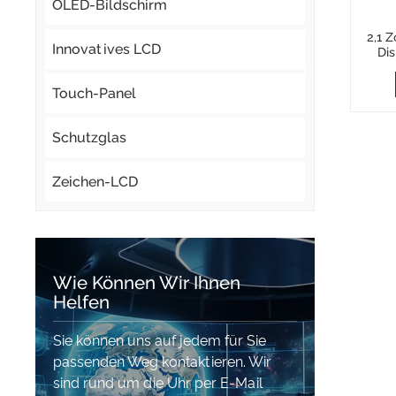
OLED-Bildschirm
2,1 Z
Innovatives LCD
Dis
Touch-Panel
Schutzglas
Zeichen-LCD
Wie Können Wir Ihnen
Helfen
Sie können uns auf jedem für Sie
passenden Weg kontaktieren. Wir
sind rund um die Uhr per E-Mail