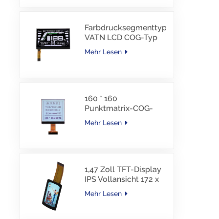
Schnittstelle, 30 PINS,
-30–85 °C
Farbdrucksegmenttyp
VATN LCD COG-Typ
LCD mit IIC-
Mehr Lesen
Schnittstelle für E-
Bike
160 * 160
Punktmatrix-COG-
LCD-Modul FSTN LCD
Mehr Lesen
China Lieferant
1,47 Zoll TFT-Display
IPS Vollansicht 172 x
320 Auflösung
Mehr Lesen
Bildschirm