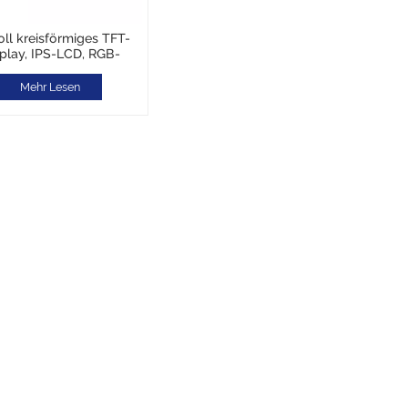
oll kreisförmiges TFT-
play, IPS-LCD, RGB-
Schnittstelle
Mehr Lesen