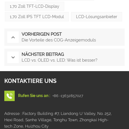
1,70 Zoll TFT-LCD-Display
1,70 Zoll IPS TFT LCD-Modul
LCD-Lösungsanbieter
VORHERIGEN POST
Die Vorteile des COG-Anzeigemoduls
NÄCHSTER BEITRAG
LCD vs. OLED vs. LED: Was ist besser?
KONTAKTIERE UNS
Rufen Sie uns an :
+86 -13632857027
Adresse : Factory Building #7, Liandong U Valley, No. 252,
Hexi Road, Sanhe Village, Tonghu Town, Zhongkai High-
tech Zone, Huizhou City