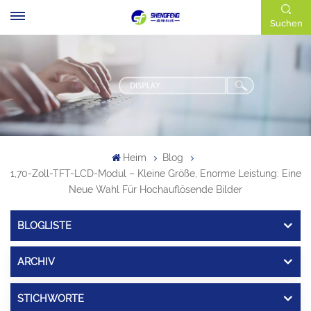
Suchen
Heim
Blog
1,70-Zoll-TFT-LCD-Modul – Kleine Größe, Enorme Leistung: Eine
Neue Wahl Für Hochauflösende Bilder
BLOGLISTE
ARCHIV
STICHWORTE