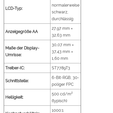
normalerweise
LCD-Typ:
schwarz,
durchlässig
27,97 mm ×
Anzeigegröße AA
32,63 mm
30,07 mm ×
Maße der Display-
37,43 mm ×
Umrisse:
1,60 mm
Treiber-IC:
ST7789T3
6-Bit-RGB, 30-
Schnittstelle:
poliger FPC
500 cd/m²
Helligkeit:
(typisch)
1000:1