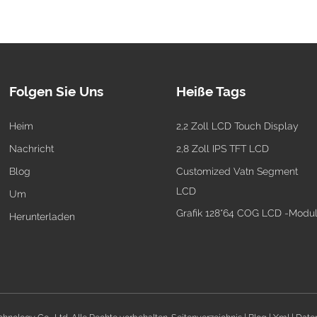
Folgen Sie Uns
Heiße Tags
Heim
2,2 Zoll LCD Touch Display
Nachricht
2,8 Zoll IPS TFT LCD
Blog
Customized Vatn Segment
LCD
Um
Grafik 128*64 COG LCD -Modu
Herunterladen