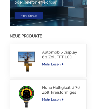
oder Telefon erreichbar.
Mehr Sehen
NEUE PRODUKTE
Automobil-Display
6,2 Zoll TFT LCD
1024*600 IPS TFT-
Mehr Lesen
Schnittstellentreiber-
IC JD9168S RGB-
Schnittstelle 1100
cd/m2 -30~80 °C
Hohe Helligkeit, 2,76
Zoll, kreisförmiges
TFT-Display, 480 x
Mehr Lesen
480 Auflösung, 1000
Nits, MIPI-