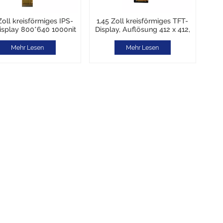
Zoll kreisförmiges IPS-
1,45 Zoll kreisförmiges TFT-
isplay 800*640 1000nit
Display, Auflösung 412 x 412,
C BIS 85°C RGB+MIPi-
IPS TFT LCD, Incell Touch,
Schnittstelle LCD-
SPI-Schnittstelle
Mehr Lesen
Mehr Lesen
rmaturenbrett für
Elektrofahrzeuge