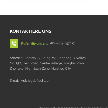
KONTAKTIERE UNS
Rufen Sie uns an :
+86 -13632857027
Adresse : Factory Building #7, Liandong U Valley,
No. 252, Hexi Road, Sanhe Village, Tonghu Town,
Zhongkai High-tech Zone, Huizhou City
Email : yuki@gdsftech.com