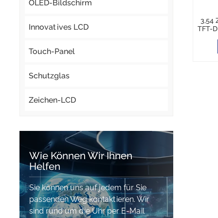
OLED-Bildschirm
3,54 
Innovatives LCD
TFT-D
-30°
Touch-Panel
A
Schutzglas
Zeichen-LCD
Wie Können Wir Ihnen
Helfen
Sie können uns auf jedem für Sie
passenden Weg kontaktieren. Wir
sind rund um die Uhr per E-Mail