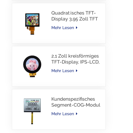
Quadratisches TFT-
Display 3,95 Zoll TFT
LCD 480*480 40PINS
Mehr Lesen
RGB-Schnittstelle
2,1 Zoll kreisförmiges
TFT-Display, IPS-LCD,
RGB-Schnittstelle
Mehr Lesen
Kundenspezifisches
Segment-COG-Modul
TN-LCD mit
Mehr Lesen
Farbdruck