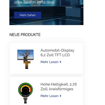
oder Telefon erreichbar.
Mehr Sehen
NEUE PRODUKTE
Automobil-Display
6,2 Zoll TFT LCD
1024*600 IPS TFT-
Mehr Lesen
Schnittstellentreiber-
IC JD9168S RGB-
Schnittstelle 1100
cd/m2 -30~80 °C
Hohe Helligkeit, 2,76
Zoll, kreisförmiges
TFT-Display, 480 x
Mehr Lesen
480 Auflösung, 1000
Nits, MIPI-