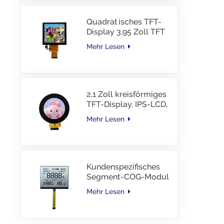
Quadratisches TFT-
Display 3,95 Zoll TFT
LCD 480*480 40PINS
Mehr Lesen
RGB-Schnittstelle
2,1 Zoll kreisförmiges
TFT-Display, IPS-LCD,
RGB-Schnittstelle
Mehr Lesen
Kundenspezifisches
Segment-COG-Modul
TN-LCD mit
Mehr Lesen
Farbdruck