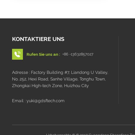
KONTAKTIERE UNS
Rufen Sie uns an :
+86 -13632857027
Adresse : Factory Building #7, Liandong U Valley,
No. 252, Hexi Road, Sanhe Village, Tonghu Town,
Zhongkai High-tech Zone, Huizhou City
Email : yuki@gdsftech.com