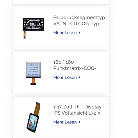
Schnittstelle, 30 PINS,
-30–85 °C
Farbdrucksegmenttyp
VATN LCD COG-Typ
LCD mit IIC-
Mehr Lesen
Schnittstelle für E-
Bike
160 * 160
Punktmatrix-COG-
LCD-Modul FSTN LCD
Mehr Lesen
China Lieferant
1,47 Zoll TFT-Display
IPS Vollansicht 172 x
320 Auflösung
Mehr Lesen
Bildschirm