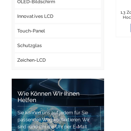
OLED-Bildschirm
1,3 Z
Innovatives LCD
Hoc
Touch-Panel
Schutzglas
Zeichen-LCD
Wie Können Wir Ihnen
Helfen
Sie können uns auf jedem für Sie
passenden Weg kontaktieren. Wir
sind rund um die Uhr per E-Mail