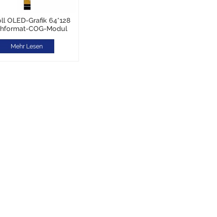
oll OLED-Grafik 64*128
hformat-COG-Modul
Mehr Lesen