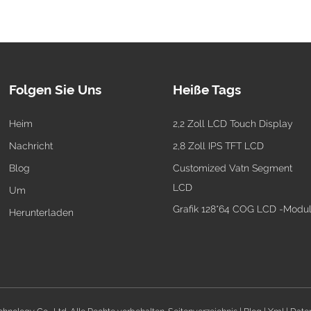
Folgen Sie Uns
Heiße Tags
Heim
2,2 Zoll LCD Touch Display
Nachricht
2,8 Zoll IPS TFT LCD
Blog
Customized Vatn Segment
LCD
Um
Grafik 128*64 COG LCD -Modu
Herunterladen