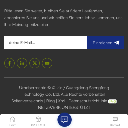
Bitte lesen Sie weiter, bleiben Sie auf dem Laufenden,
abonnieren Sie uns und wir heißen Sie herzlich willkommen, uns
Ihre Meinung mitzuteilen.
Einreichen
Urheberrechte © © 2017 Guangdong Shengfeng
Technology Co., Ltd. Alle Rechte vorbehalten
.
Seitenverzeichnis
|
Blog
|
Xml
|
Datenschutzrichtlinie
NETZWERK UNTERSTÜTZT
Heim
PRODUKTE
Kontakt