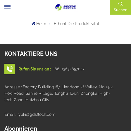
Suchen
Heim
Erhöht Die Produktivität
KONTAKTIERE UNS
Rufen Sie uns an :
+86 -13632857027
Adresse : Factory Building #7, Liandong U Valley, No. 252,
Hexi Road, Sanhe Village, Tonghu Town, Zhongkai High-
tech Zone, Huizhou City
Email : yuki@gdsftech.com
Abonnieren